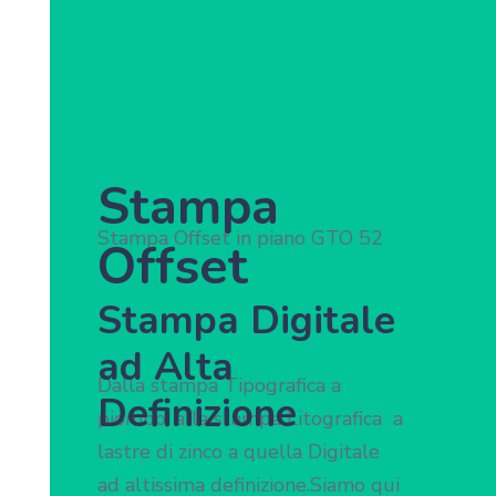
Stampa
Stampa Offset in piano GTO 52
Offset
Stampa Digitale
ad Alta
Dalla stampa Tipografica a
Definizione
piombo, alla stampa Litografica a
lastre di zinco a quella Digitale
ad altissima definizione.Siamo qui